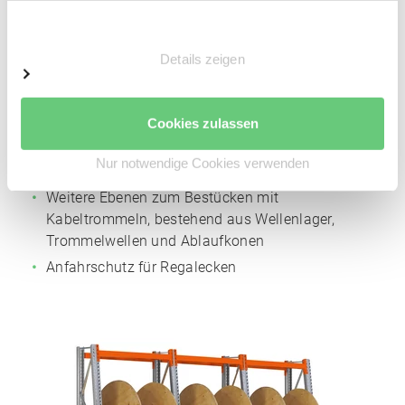
4 x Auflageträger
Einwilligungsauswahl
2 x Wellenlager Paar
Details zeigen
2 x Trommelwellen
4 x Ablaufkonen
Montagematerial
Cookies zulassen
Auf Anfrage erhältliches Zubehör
Nur notwendige Cookies verwenden
Weitere Ebenen zum Bestücken mit
Kabeltrommeln, bestehend aus Wellenlager,
Trommelwellen und Ablaufkonen
Anfahrschutz für Regalecken