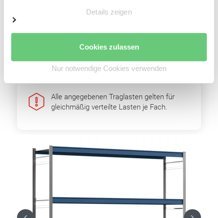
Rahmenstütze als T-Profil mit Trapezlochung
Details zeigen
Längstraversen zur Auflage der Fachebenen
Anzahl Auflageträger: 8 Stk.
Auflageträger pulverbeschichtet in Enzianblau
Cookies zulassen
(RAL 5010)
Nur notwendige Cookies verwenden
Alle angegebenen Traglasten gelten für
gleichmäßig verteilte Lasten je Fach.