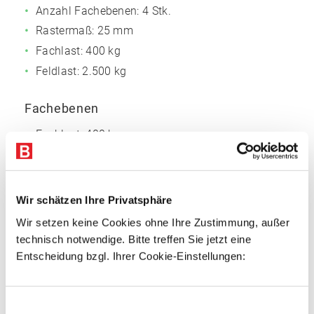
Anzahl Fachebenen:
4 Stk.
Rastermaß: 25 mm
Fachlast: 400 kg
Feldlast: 2.500 kg
Fachebenen
Fachlast: 400 kg
Material: Stahl, verzinkt
Längstraverse mit 40 mm Rohrkante
Anzahl Stahlfachböden: 4 Stk.
Wir schätzen Ihre Privatsphäre
Wir setzen keine Cookies ohne Ihre Zustimmung, außer
Wesentliche technische Merkmale
technisch notwendige. Bitte treffen Sie jetzt eine
Entscheidung bzgl. Ihrer Cookie-Einstellungen:
Stecksystem: einfache und schnelle Montage
Regalrahmen verzinkt
Mit Tiefenstegen und Stahlfüßen
Einwilligungsauswahl