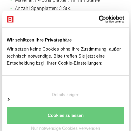
Material: P4 Spanplatten, 19 mm Stärke
Anzahl Spanplatten: 3 Stk.
Anzahl Tiefenstege: 9 Stk.
Inklusive Tiefenstege
Wir schätzen Ihre Privatsphäre
Auflageträger
Wir setzen keine Cookies ohne Ihre Zustimmung, außer
Je 2 Auflageträger pro Fachebene
technisch notwendige. Bitte treffen Sie jetzt eine
Kaltgeformte Z-Profile
Entscheidung bzgl. Ihrer Cookie-Einstellungen:
Auflageträger aus hochwertigem Stahl
Auflagekante: 19 mm
Einwilligungsauswahl
Pulverbeschichtete Oberfläche
Farbe: Reinorange (RAL 2004)
Details zeigen
Inkl. Sicherungsstiften gegen unbeabsichtigtes
Ausheben
Cookies zulassen
Stützrahmen
Nur notwendige Cookies verwenden