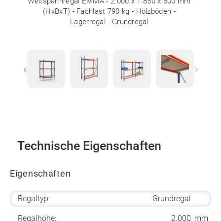
Weitspannregal EMMA - 2.000 x 1.850 x 600 mm
(HxBxT) - Fachlast 790 kg - Holzböden -
Lagerregal - Grundregal
Previous
Next
Technische Eigenschaften
Eigenschaften
Regaltyp:
Grundregal
Regalhöhe:
2.000
mm