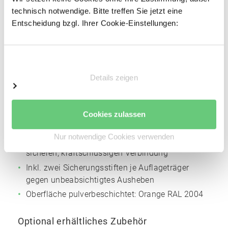
Profiliertes Bandstahl
technisch notwendige. Bitte treffen Sie jetzt eine
Entscheidung bzgl. Ihrer Cookie-Einstellungen:
Profilbreite: 85 mm
Materialstärke: 2 mm
Höhenverstellraster für die Trägerholme: 50 mm
Einwilligungsauswahl
Oberfläche pulverbeschichtet:
Silbergrau
NCS
Details zeigen
S4005
Auflageträger
Cookies zulassen
Kaltgewalztes Kastenprofil
Nur notwendige Cookies verwenden
Angeschweißte Vier-Finger-Einhängelasche zur
sicheren, kraftschlüssigen Verbindung
Inkl. zwei Sicherungsstiften je Auflageträger
gegen unbeabsichtigtes Ausheben
Oberfläche pulverbeschichtet:
Orange
RAL 2004
Optional erhältliches Zubehör