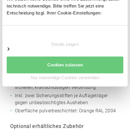
Profiliertes Bandstahl
technisch notwendige. Bitte treffen Sie jetzt eine
Entscheidung bzgl. Ihrer Cookie-Einstellungen:
Profilbreite: 85 mm
Materialstärke: 2 mm
Höhenverstellraster für die Trägerholme: 50 mm
Einwilligungsauswahl
Oberfläche pulverbeschichtet:
Silbergrau
NCS
Details zeigen
S4005
Auflageträger
Cookies zulassen
Kaltgewalztes Kastenprofil
Nur notwendige Cookies verwenden
Angeschweißte Vier-Finger-Einhängelasche zur
sicheren, kraftschlüssigen Verbindung
Inkl. zwei Sicherungsstiften je Auflageträger
gegen unbeabsichtigtes Ausheben
Oberfläche pulverbeschichtet:
Orange
RAL 2004
Optional erhältliches Zubehör