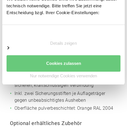
Profiliertes Bandstahl
technisch notwendige. Bitte treffen Sie jetzt eine
Entscheidung bzgl. Ihrer Cookie-Einstellungen:
Profilbreite: 85 mm
Materialstärke: 2 mm
Höhenverstellraster für die Trägerholme: 50 mm
Einwilligungsauswahl
Oberfläche pulverbeschichtet:
Silbergrau
NCS
Details zeigen
S4005
Auflageträger
Cookies zulassen
Kaltgewalztes Kastenprofil
Nur notwendige Cookies verwenden
Angeschweißte Vier-Finger-Einhängelasche zur
sicheren, kraftschlüssigen Verbindung
Inkl. zwei Sicherungsstiften je Auflageträger
gegen unbeabsichtigtes Ausheben
Oberfläche pulverbeschichtet:
Orange
RAL 2004
Optional erhältliches Zubehör