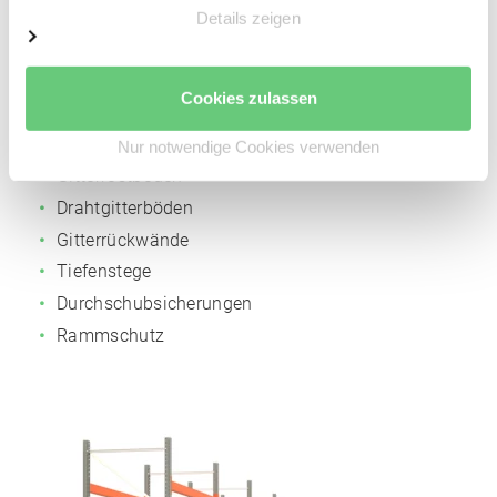
Oberfläche pulverbeschichtet:
Orange
RAL 2004
Details zeigen
Optional erhältliches Zubehör
Cookies zulassen
Spanplattenböden
Stahlpaneele
Nur notwendige Cookies verwenden
Gitterrostböden
Drahtgitterböden
Gitterrückwände
Tiefenstege
Durchschubsicherungen
Rammschutz