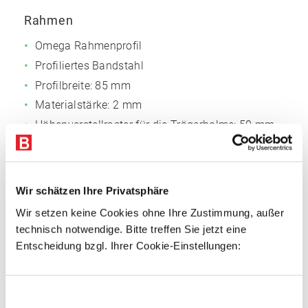
Rahmen
Omega Rahmenprofil
Profiliertes Bandstahl
Profilbreite: 85 mm
Materialstärke: 2 mm
Höhenverstellraster für die Trägerholme: 50 mm
Oberfläche pulverbeschichtet:
Silbergrau
NCS
S4005
Wir schätzen Ihre Privatsphäre
Auflageträger
Wir setzen keine Cookies ohne Ihre Zustimmung, außer
Kaltgewalztes Kastenprofil
technisch notwendige. Bitte treffen Sie jetzt eine
Angeschweißte Vier-Finger-Einhängelasche zur
Entscheidung bzgl. Ihrer Cookie-Einstellungen:
sicheren, kraftschlüssigen Verbindung
Inkl. zwei Sicherungsstiften je Auflageträger
Einwilligungsauswahl
gegen unbeabsichtigtes Ausheben