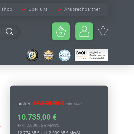
e.shop
Über uns
Ansprechpartner
-
12.630,00 €
bisher:
exkl. MwSt.
10.735,00 €
exkl. 2.039,65 € MwSt.
9
12.774,65 €
inkl. 2.039,65 € MwSt.