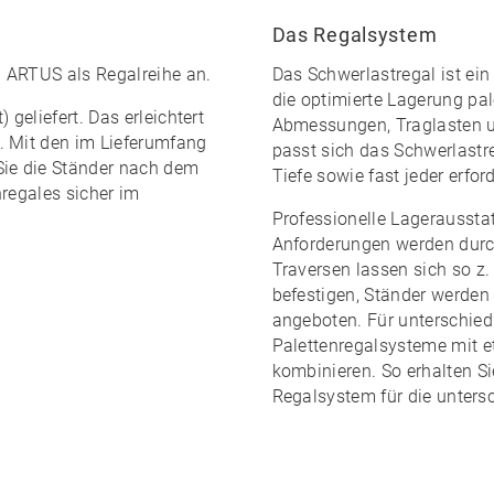
Das Regalsystem
al ARTUS
als Regalreihe an.
Das Schwerlastregal ist ein
die optimierte Lagerung pale
 geliefert. Das erleichtert
Abmessungen, Traglasten 
. Mit den im
Lieferumfang
passt sich das Schwerlastr
Sie die Ständer nach dem
Tiefe sowie fast jeder erfor
nregales sicher im
Professionelle Lagerausstat
Anforderungen werden durc
Traversen lassen sich so z.
befestigen, Ständer werden
angeboten. Für unterschied
Palettenregalsysteme mit 
kombinieren. So erhalten Si
Regalsystem
für die unters