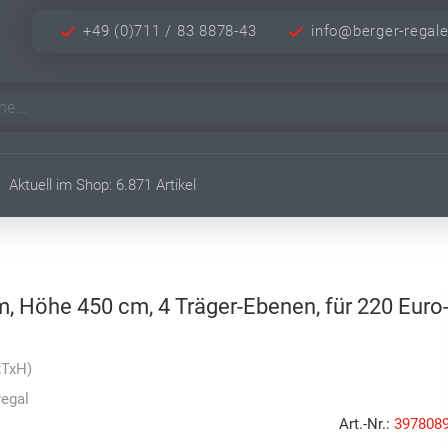
+49 (0)711 / 83 8878-43
info@berger-regal
Aktuell im Shop: 6.871 Artikel
m, Höhe 450 cm, 4 Träger-Ebenen, für 220 Euro
xTxH)
regal
Art.-Nr.:
397808