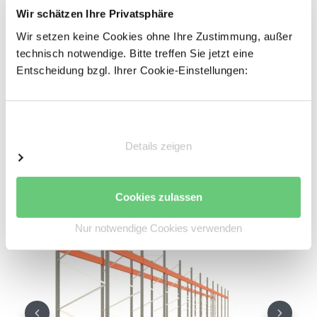
Wir schätzen Ihre Privatsphäre
Rahmen
Wir setzen keine Cookies ohne Ihre Zustimmung, außer
Omega Rahmenprofil
technisch notwendige. Bitte treffen Sie jetzt eine
Profiliertes Bandstahl
Entscheidung bzgl. Ihrer Cookie-Einstellungen:
Profilbreite: 85 mm
Materialstärke: 2 mm
Einwilligungsauswahl
Höhenverstellraster für die Trägerholme: 50 mm
Details zeigen
Oberfläche pulverbeschichtet:
Silbergrau
NCS
S4005
Cookies zulassen
Nur notwendige Cookies verwenden