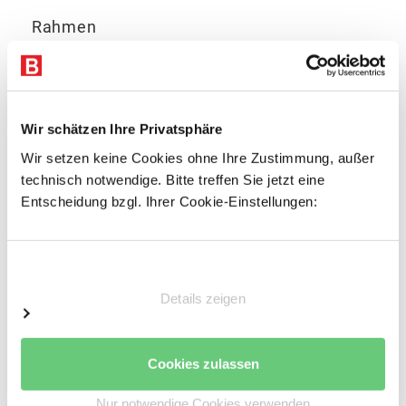
Rahmen
Omega Rahmenprofil
Profiliertes Bandstahl
Profilbreite: 85 mm
Wir schätzen Ihre Privatsphäre
Materialstärke: 2 mm
Wir setzen keine Cookies ohne Ihre Zustimmung, außer
Höhenverstellraster für die Trägerholme: 50 mm
technisch notwendige. Bitte treffen Sie jetzt eine
Oberfläche pulverbeschichtet:
Silbergrau
NCS
Entscheidung bzgl. Ihrer Cookie-Einstellungen:
S4005
Auflageträger
Einwilligungsauswahl
Kaltgewalztes Kastenprofil
Details zeigen
Angeschweißte Vier-Finger-Einhängelasche zur
sicheren, kraftschlüssigen Verbindung
Cookies zulassen
Inkl. zwei Sicherungsstiften je Auflageträger
gegen unbeabsichtigtes Ausheben
Nur notwendige Cookies verwenden