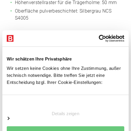
Höhenverstellraster für die Trägerholme: 50 mm
Oberfläche pulverbeschichtet:
Silbergrau
NCS
S4005
Auflageträger
Kaltgewalztes Kastenprofil
Angeschweißte Vier-Finger-Einhängelasche zur
Wir schätzen Ihre Privatsphäre
sicheren, kraftschlüssigen Verbindung
Inkl. zwei Sicherungsstiften je Auflageträger
Wir setzen keine Cookies ohne Ihre Zustimmung, außer
gegen unbeabsichtigtes Ausheben
technisch notwendige. Bitte treffen Sie jetzt eine
Entscheidung bzgl. Ihrer Cookie-Einstellungen:
Oberfläche pulverbeschichtet:
Orange
RAL 2004
Optional erhältliches Zubehör
Einwilligungsauswahl
Spanplattenböden
Details zeigen
Stahlpaneele
Gitterrostböden