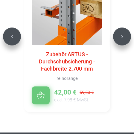
Previous
Next
Zubehör ARTUS -
Durchschubsicherung -
Fachbreite 2.700 mm
reinorange
42,00 €
59,50 €
exkl. 7,98 € MwSt.