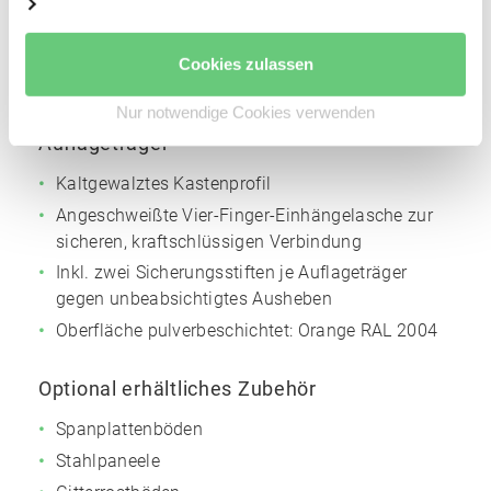
Höhenverstellraster für die Trägerholme: 50 mm
Oberfläche pulverbeschichtet:
Silbergrau
NCS
Cookies zulassen
S4005
Nur notwendige Cookies verwenden
Auflageträger
Kaltgewalztes Kastenprofil
Angeschweißte Vier-Finger-Einhängelasche zur
sicheren, kraftschlüssigen Verbindung
Inkl. zwei Sicherungsstiften je Auflageträger
gegen unbeabsichtigtes Ausheben
Oberfläche pulverbeschichtet:
Orange
RAL 2004
Optional erhältliches Zubehör
Spanplattenböden
Stahlpaneele