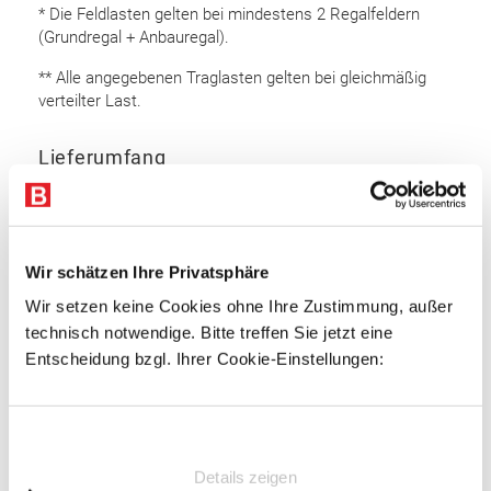
* Die Feldlasten gelten bei mindestens 2 Regalfeldern
(Grundregal + Anbauregal).
** Alle angegebenen Traglasten gelten bei gleichmäßig
verteilter Last.
Lieferumfang
Rahmen 6.500 x 1.100 mm (HxT): 9 Stk.
Auflageträger 2.700 mm: 48 Stk.
Bodenanker
Wir schätzen Ihre Privatsphäre
Sicherungsstifte
Wir setzen keine Cookies ohne Ihre Zustimmung, außer
technisch notwendige. Bitte treffen Sie jetzt eine
Rahmen
Entscheidung bzgl. Ihrer Cookie-Einstellungen:
Omega Rahmenprofil
Profiliertes Bandstahl
Einwilligungsauswahl
Profilbreite: 100 mm
Details zeigen
Materialstärke: 2,5 mm