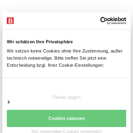
Eigenschaften
Stecktrennwand für Stahlfachböden
Höhe: 310 mm
Wir schätzen Ihre Privatsphäre
Für 400 mm Fachbodentiefe
Wir setzen keine Cookies ohne Ihre Zustimmung, außer
Verzinkt
technisch notwendige. Bitte treffen Sie jetzt eine
Entscheidung bzgl. Ihrer Cookie-Einstellungen:
Einwilligungsauswahl
Details zeigen
Previous
Next
Cookies zulassen
Nur notwendige Cookies verwenden