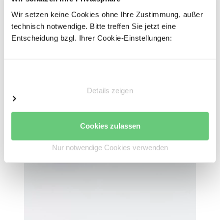
Breite: 1.280 mm
Wir setzen keine Cookies ohne Ihre Zustimmung, außer
Für Fachbreite 1.285 mm
technisch notwendige. Bitte treffen Sie jetzt eine
Entscheidung bzgl. Ihrer Cookie-Einstellungen:
Einwilligungsauswahl
Details zeigen
Cookies zulassen
Nur notwendige Cookies verwenden