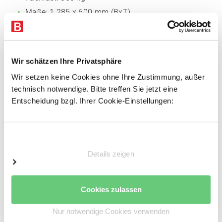
Maße: 1.285 x 600 mm (BxT)
Mit 40 mm Rohrkante
Mit Systemlochung für steckbares Zubehör
* bei Anbauregalen reduziert sich die Fachlast um 20 kg.
Wir schätzen Ihre Privatsphäre
Wir setzen keine Cookies ohne Ihre Zustimmung, außer
technisch notwendige. Bitte treffen Sie jetzt eine
Auf Anfrage auch in RAL-Farben erhältlich.
Entscheidung bzgl. Ihrer Cookie-Einstellungen:
Einwilligungsauswahl
Details zeigen
Cookies zulassen
Nur notwendige Cookies verwenden