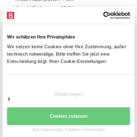
Anzahl Tiefenstege: 12 Stk.
Inklusive Tiefenstege
Auflageträger
Wir schätzen Ihre Privatsphäre
Je 2 Auflageträger pro Fachebene
Wir setzen keine Cookies ohne Ihre Zustimmung, außer
Kaltgeformte Z-Profile
technisch notwendige. Bitte treffen Sie jetzt eine
Entscheidung bzgl. Ihrer Cookie-Einstellungen:
Auflageträger aus hochwertigem Stahl
Auflagekante: 19 mm
Pulverbeschichtete Oberfläche
Einwilligungsauswahl
Farbe: Reinorange (RAL 2004)
Details zeigen
Inkl. Sicherungsstiften gegen unbeabsichtigtes
Ausheben
Cookies zulassen
Stützrahmen
Nur notwendige Cookies verwenden
Anzahl Rahmen: 1 Stk.