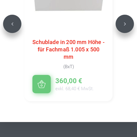
Previous
Next
Schublade in 200 mm Höhe -
für Fachmaß 1.005 x 500
mm
(BxT)
360,00 €
exkl. 68,40 € MwSt.