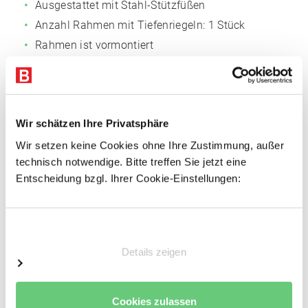
Ausgestattet mit Stahl-Stützfüßen
Anzahl Rahmen mit Tiefenriegeln: 1 Stück
Rahmen ist vormontiert
Fachböden
Fachmaß: 1.005 x 500 mm (BxT)
Wir schätzen Ihre Privatsphäre
Anzahl der Böden: 6 Stk.
Wir setzen keine Cookies ohne Ihre Zustimmung, außer
Einlegeböden Span, 16 mm P4
technisch notwendige. Bitte treffen Sie jetzt eine
Inkl. 2 Stufenbalken pro Boden, verzinkt
Entscheidung bzgl. Ihrer Cookie-Einstellungen:
Sicherungsstifte
Keine zusätzliche Aussteifung notwendig
Einwilligungsauswahl
Vorteile
Details zeigen
Einfacher Regalaufbau
Schnelle Fachbodenmontage dank steckbarer
Cookies zulassen
Fachbodenträger