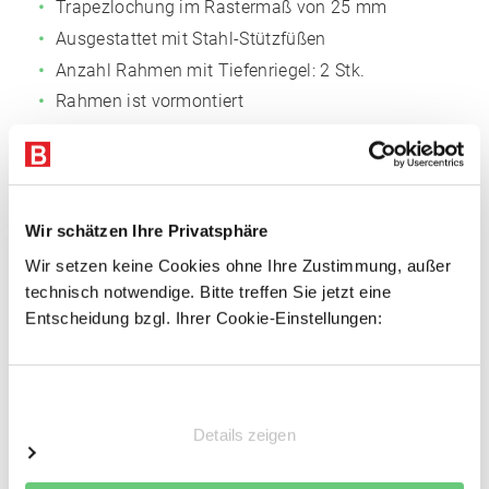
Trapezlochung im Rastermaß von 25 mm
Ausgestattet mit Stahl-Stützfüßen
Anzahl Rahmen mit Tiefenriegel: 2 Stk.
Rahmen ist vormontiert
Fachböden
Fachmaß: 875 x 400 mm (BxT)
Anzahl der Böden: 5
Wir schätzen Ihre Privatsphäre
Oberflächen glanzverzinkt
Wir setzen keine Cookies ohne Ihre Zustimmung, außer
technisch notwendige. Bitte treffen Sie jetzt eine
3-fach gekantet, 40 mm Rohrkante, für
Entscheidung bzgl. Ihrer Cookie-Einstellungen:
außergewöhnliche Stabilität
Mit Systemlochungen für Zubehör
Einwilligungsauswahl
Vorteile
Details zeigen
Einfacher Regalaufbau
Schnelle Fachbodenmontage dank steckbarer