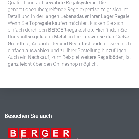
Qualität und auf
bewährte Regalsysteme
. Die
generationenübergreifende Regalexpertise zeigt sich im
Detail und in der
langen Lebensdauer Ihrer Lager Regale
.
Wenn Sie
Topregale kaufen
möchten, klicken Sie sich
einfach durch den
BERGER-regale.shop
. Hier finden Sie
Haushaltsregale aus Metall
in Ihrer
gewünschten Größe
.
Grundfeld, Anbaufelder und Regalfachböden
lassen sich
einfach auswählen
und zu Ihrer Bestellung hinzufügen.
Auch ein
Nachkauf
, zum Beispiel
weitere Regalböden
, ist
ganz leicht
über den Onlineshop möglich.
Besuchen Sie auch