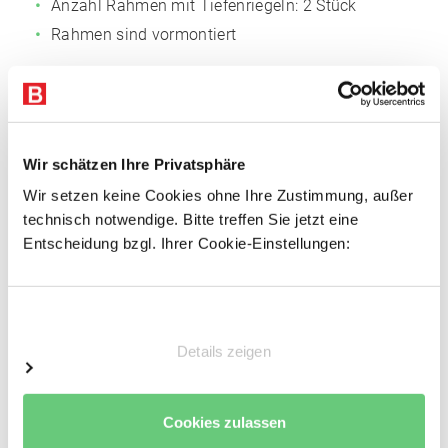
Anzahl Rahmen mit Tiefenriegeln: 2 Stück
Rahmen sind vormontiert
Fachböden
Fachmaß: 875 x 400 mm (BxT)
Anzahl der Böden: 7 Stk.
Wir schätzen Ihre Privatsphäre
Einlegeböden Span, 16 mm P4
Wir setzen keine Cookies ohne Ihre Zustimmung, außer
Inkl. 2 Stufenbalken pro Boden, verzinkt
technisch notwendige. Bitte treffen Sie jetzt eine
Sicherungsstifte
Entscheidung bzgl. Ihrer Cookie-Einstellungen:
Keine zusätzliche Aussteifung notwendig
Einwilligungsauswahl
Vorteile
Details zeigen
Einfacher Regalaufbau
Schnelle Fachbodenmontage dank steckbarer
Fachbodenträger
Cookies zulassen
Einfache Erweiterbarkeit durch Grund- und