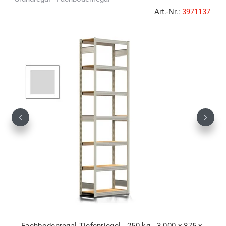
Art.-Nr.:
3971137
Previous
Next
Fachbodenregal Tiefenriegel - 250 kg - 3.000 x 875 x