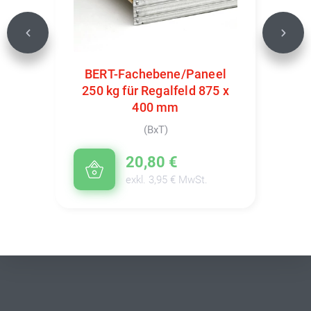
Previous
Next
BERT-Fachebene/Paneel
250 kg für Regalfeld 875 x
400 mm
(BxT)
20,80 €
exkl. 3,95 € MwSt.