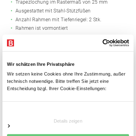
Trapezlochung im Rastermaß von 25 mm
Ausgestattet mit Stahl-Stützfüßen
Anzahl Rahmen mit Tiefenriegel: 2 Stk.
Rahmen ist vormontiert
Fachböden
Fachmaß: 875 x 400 mm (BxT)
Anzahl der Böden: 5
Wir schätzen Ihre Privatsphäre
Oberflächen glanzverzinkt
Wir setzen keine Cookies ohne Ihre Zustimmung, außer
technisch notwendige. Bitte treffen Sie jetzt eine
3-fach gekantet, 40 mm Rohrkante, für
Entscheidung bzgl. Ihrer Cookie-Einstellungen:
außergewöhnliche Stabilität
Mit Systemlochungen für Zubehör
Einwilligungsauswahl
Vorteile
Details zeigen
Einfacher Regalaufbau
Schnelle Fachbodenmontage dank steckbarer