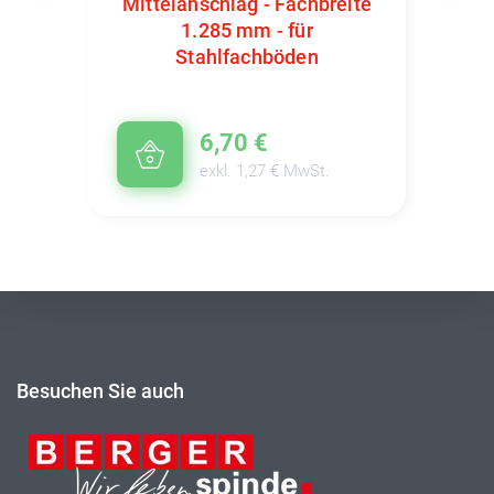
Mittelanschlag - Fachbreite
1.285 mm - für
Stahlfachböden
6,70 €
exkl. 1,27 € MwSt.
Besuchen Sie auch