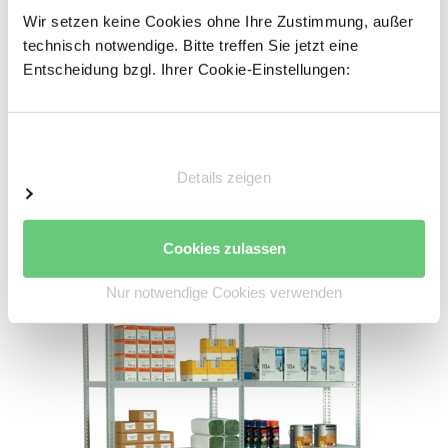
Wir setzen keine Cookies ohne Ihre Zustimmung, außer
Jede Regalreihe beginnen Sie mit einem
technisch notwendige. Bitte treffen Sie jetzt eine
Grundregal und setzen Sie mit
Entscheidung bzgl. Ihrer Cookie-Einstellungen:
Anbauregalen fort.Der Unterschied im
Lieferumfang zwischen Grund- und
Anbauregal ist ein Stützrahmen (Steckregal)
bzw. sind zwei Stützen (Schraubregal), die
Einwilligungsauswahl
beim Grundregal mehr enthalten sind. Somit
kann das Grundregal frei stehen, das
Details zeigen
Anbauregal benötigt stets ein Grundregal an
das es angebaut werden kann.
Cookies zulassen
Nur notwendige Cookies verwenden