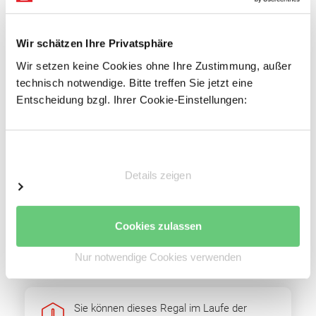
Fachbodenträger
3-fach gekantet, 40 mm Rohrkante, für
Wir schätzen Ihre Privatsphäre
außergewöhnliche Stabilität
Wir setzen keine Cookies ohne Ihre Zustimmung, außer
Mit Systemlochungen für Zubehör
technisch notwendige. Bitte treffen Sie jetzt eine
Entscheidung bzgl. Ihrer Cookie-Einstellungen:
Vorteile
Einfacher Regalaufbau
Einwilligungsauswahl
Schnelle Fachbodenmontage dank steckbarer
Fachbodenträger
Details zeigen
Einfache Erweiterbarkeit durch Grund- und
Anbaufelder
Cookies zulassen
Optimale Raumnutzung
Hohe Wirtschaftlichkeit
Nur notwendige Cookies verwenden
Sie können dieses Regal im Laufe der