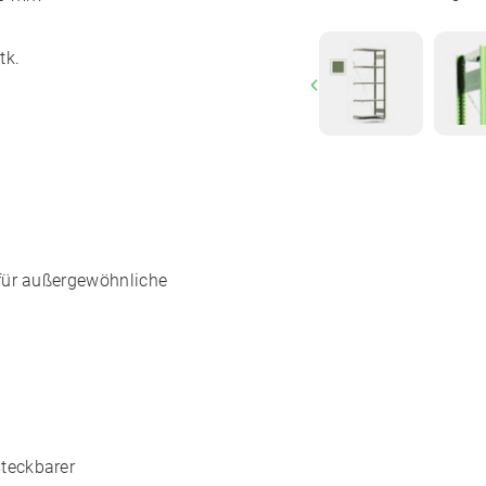
tk.
Previous
für außergewöhnliche
teckbarer