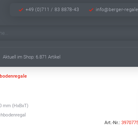
+49 (0)711 / 83 8878-43
info@berger-regal
Aktuell im Shop: 6.871 Artikel
hbodenregale
00 mm (HxBxT)
chbodenregal
Art.-Nr.:
397077