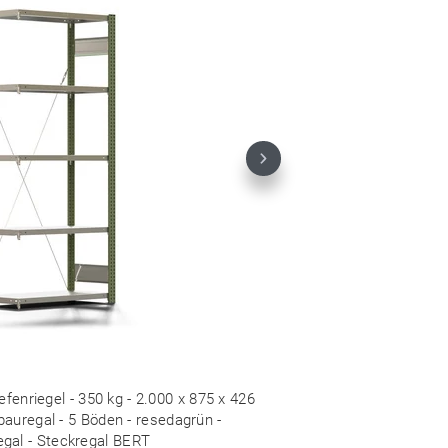
Next
fenriegel - 350 kg - 2.000 x 875 x 426
auregal - 5 Böden - resedagrün -
egal - Steckregal BERT