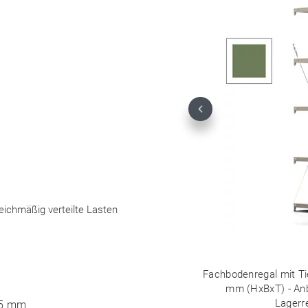
Previous
leichmäßig verteilte Lasten
Fachbodenregal mit Tie
mm (HxBxT) - Anb
Lagerr
25 mm