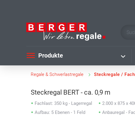
Produkte
Regale & Schwerlastregale
Steckregale / Fac
Steckregal BERT - ca. 0,9 m
Fachlast: 350 kg - Lagerregal
2.000 x 875 x 4
Aufbau: 5 Ebenen - 1 Feld
Anbauregal - Fa