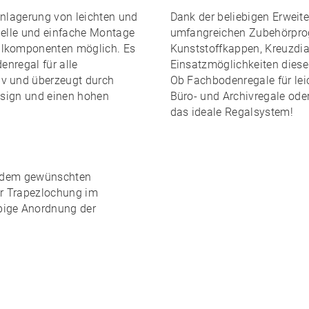
inlagerung von leichten und
Dank der
beliebigen Erweite
elle und einfache Montage
umfangreichen Zubehörpr
lkomponenten möglich. Es
Kunststoffkappen, Kreuzdiag
enregal für alle
Einsatzmöglichkeiten dies
iv und überzeugt durch
Ob Fachbodenregale für leic
Design und einen
hohen
Büro- und Archivregale ode
das ideale Regalsystem!
edem gewünschten
er Trapezlochung im
ebige Anordnung
der