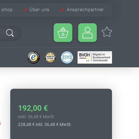
e.shop
Über uns
Ansprechpartner
192,00 €
exkl. 36,48 € MwSt.
5
228,48 €
inkl. 36,48 € MwSt.