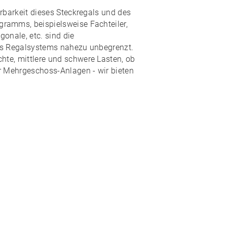
rbarkeit
dieses Steckregals und des
ogramms
, beispielsweise Fachteiler,
onale, etc. sind die
es Regalsystems nahezu
unbegrenzt
.
hte, mittlere und schwere Lasten, ob
r Mehrgeschoss-Anlagen - wir bieten