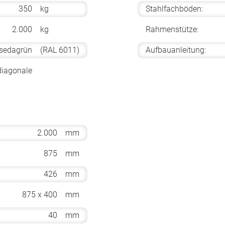
350
kg
Stahlfachböden:
2.000
kg
Rahmenstütze:
sedagrün
(RAL 6011)
Aufbauanleitung:
diagonale
2.000
mm
875
mm
426
mm
875 x 400
mm
40
mm