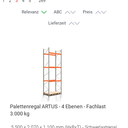
1
2
3
4
5
269
...
Relevanz
ABC
Preis
Lieferzeit
Palettenregal ARTUS - 4 Ebenen - Fachlast
3.000 kg
5.500 x 2.070 x 1.100 mm (HxBxT) - Schwerlastregal