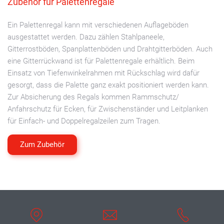
Zubehör für Palettenregale
Ein Palettenregal kann mit verschiedenen Auflageböden
ausgestattet werden. Dazu zählen Stahlpaneele,
Gitterrostböden, Spanplattenböden und Drahtgitterböden. Auch
eine Gitterrückwand ist für Palettenregale erhältlich. Beim
Einsatz von Tiefenwinkelrahmen mit Rückschlag wird dafür
gesorgt, dass die Palette ganz exakt positioniert werden kann.
Zur Absicherung des Regals kommen Rammschutz/
Anfahrschutz für Ecken, für Zwischenständer und Leitplanken
für Einfach- und Doppelregalzeilen zum Tragen.
Zum Zubehör