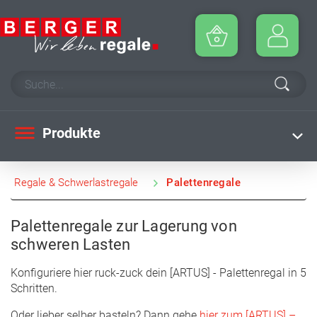
Produkte
Regale & Schwerlastregale
Palettenregale
Palettenregale zur Lagerung von
schweren Lasten
Konfiguriere hier ruck-zuck dein [ARTUS] - Palettenregal in 5
Schritten.
Oder lieber selber basteln? Dann gehe
hier zum [ARTUS] –