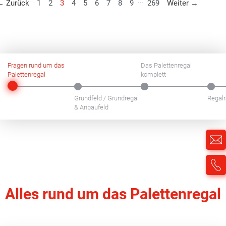
...
Zurück
Weiter
← Zurück
1
2
3
4
5
6
7
8
9
269
Weiter →
Fragen rund um das
Das Palettenregal
Palettenregal
komplett
Grundfeld / Grundregal
Regal
& Anbaufeld
Alles rund um das Palettenregal