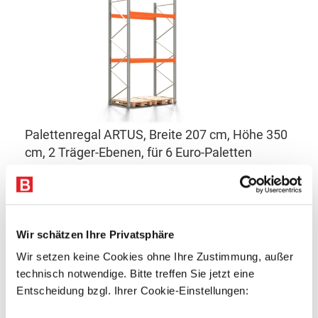
Palettenregal ARTUS, Breite 207 cm, Höhe 350
cm, 2 Träger-Ebenen, für 6 Euro-Paletten
Fachlast bis 3.000 kg
Fachbreite: 190 cm
207 x 110 x 350 cm (BxTxH)
Wir schätzen Ihre Privatsphäre
Schwerlastregal | Hochregal
Wir setzen keine Cookies ohne Ihre Zustimmung, außer
technisch notwendige. Bitte treffen Sie jetzt eine
Entscheidung bzgl. Ihrer Cookie-Einstellungen:
Versandfertig in:
2
Werktagen