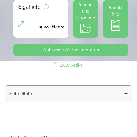
Zubehör
Regaltiefe
Produkt-
und
Info
Einzelteile
Wahlweise Anfrage erstellen
2,687 Artikel
Schnellfilter
Mehr Filter einblenden