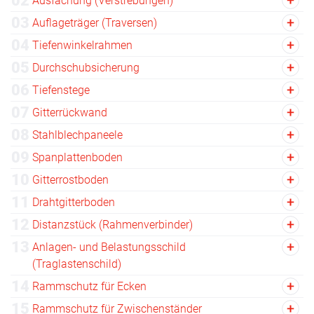
02
Ausfachung (Verstrebungen)
03
Auflageträger (Traversen)
04
Tiefenwinkelrahmen
05
Durchschubsicherung
06
Tiefenstege
07
Gitterrückwand
08
Stahlblechpaneele
09
Spanplattenboden
10
Gitterrostboden
11
Drahtgitterboden
12
Distanzstück (Rahmenverbinder)
13
Anlagen- und Belastungsschild
(Traglastenschild)
14
Rammschutz für Ecken
15
Rammschutz für Zwischenständer